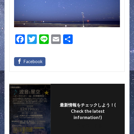
F
T
Li
E
共
ac
w
n
m
有
e
itt
e
ai
b
er
l
o
o
k
最新情報をチェックしよう！(
Check the latest
information!)
フォローする