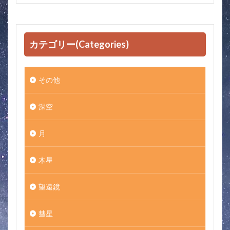
カテゴリー(Categories)
その他
深空
月
木星
望遠鏡
彗星