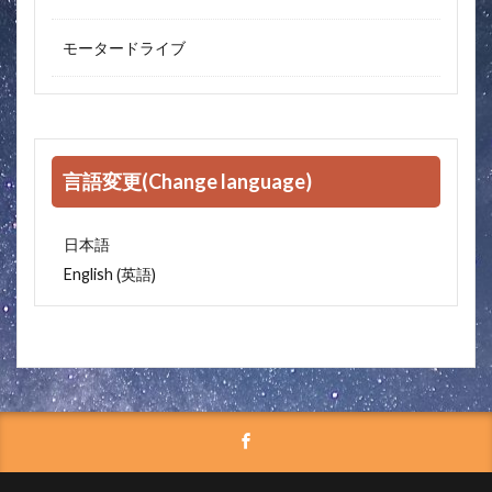
モータードライブ
言語変更(Change language)
日本語
英語
English
(
)