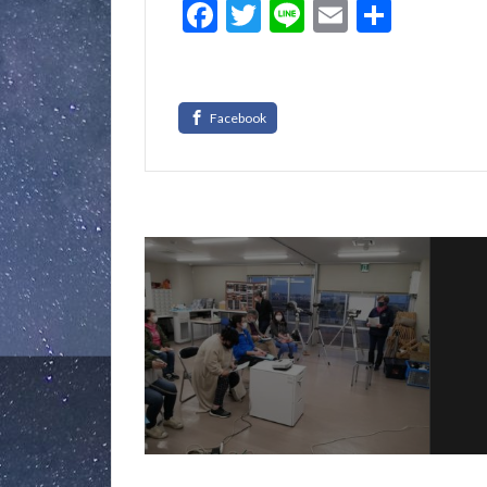
F
T
Li
E
共
ac
w
n
m
有
e
itt
e
ai
b
er
l
o
o
k