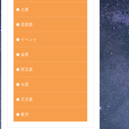
土星
流星群
イベント
金星
冥王星
火星
天王星
夜空