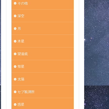
その他
深空
月
木星
望遠鏡
彗星
太陽
セブ観測所
惑星