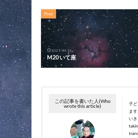
Prev
2021-04-16
M20 いて座
この記事を書いた人(Who
子ど
wrote this article)
ます
いきます
takin
tran