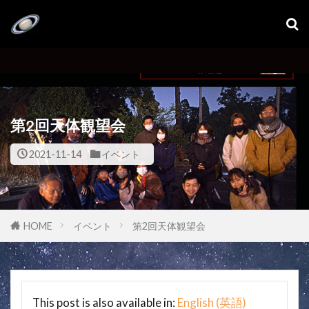
第2回天体観望会
2021-11-14
イベント
HOME
イベント
第2回天体観望会
This post is also available in:
English
(
英語
)