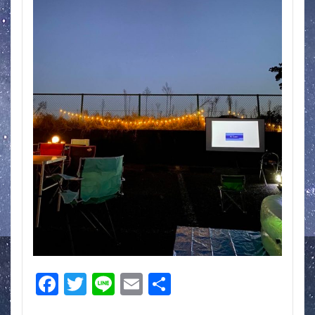
F
T
Li
E
共
ac
w
n
m
有