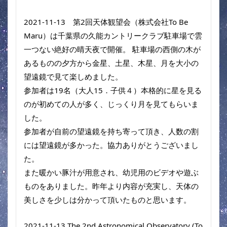
2021-11-13　第2回天体観望会（株式会社To Be 
Maru）は千葉県の久能カントリークラブ駐車場で雲
一つない絶好の晴天夜で開催。 駐車場の西側の木が
あるものの夕方から金星、土星、木星、月を大小の
望遠鏡で見て楽しめました。
参加者は19名（大人15．子供４）本格的に星を見る
のが初めての人が多く、じっくり月を見てもらいま
した。
参加者が自前の望遠鏡を持ち寄って頂き、人数の割
には望遠鏡が多かった。協力ありがとうございまし
た。
また暖かい豚汁が用意され、幼児用のビデオや遊ぶ
ものをありました。昨年より内容が充実し、天体の
美しさを少しは分かって頂いたものと思います。 
2021-11-13 The 2nd Astronomical Observatory (To 