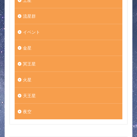
土星
流星群
イベント
金星
冥王星
火星
天王星
夜空