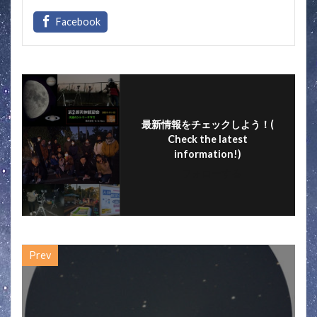
e
itt
e
ai
b
er
l
o
o
k
最新情報をチェックしよう！(
Check the latest
information!)
フォローする
Prev