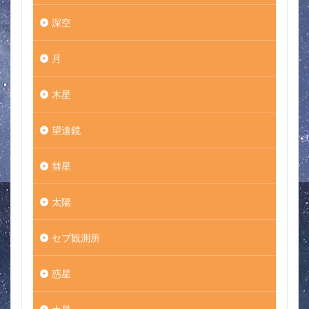
深空
月
木星
望遠鏡
彗星
太陽
セブ観測所
惑星