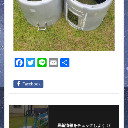
F
T
Li
E
共
ac
w
n
m
有
e
itt
e
ai
b
er
l
o
o
k
最新情報をチェックしよう！(