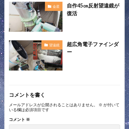
自作45㎝反射望遠鏡が
金星
復活
超広角電子ファインダ
望遠鏡
ー
コメントを書く
メールアドレスが公開されることはありません。
※
が付いて
いる欄は必須項目です
コメント
※