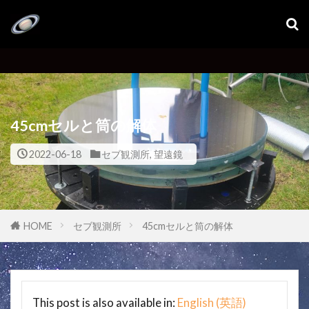
45cmセルと筒の解体
2022-06-18
セブ観測所
,
望遠鏡
HOME
セブ観測所
45cmセルと筒の解体
This post is also available in:
English
(
英語
)