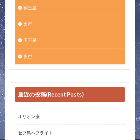
冥王星
火星
天王星
夜空
最近の投稿(Recent Posts)
オリオン座
セブ島へフライト