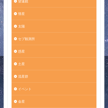
望遠鏡
彗星
太陽
セブ観測所
惑星
土星
流星群
イベント
金星