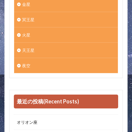
金星
冥王星
火星
天王星
夜空
最近の投稿(Recent Posts)
オリオン座