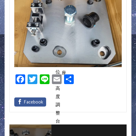
F
T
Li
E
共
ac
w
n
m
有
e
itt
e
ai
b
er
l
o
o