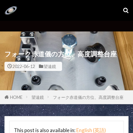
フォーク赤道儀の方位、高度調整台座
2022-06-12
望遠鏡
HOME
望遠鏡
フォーク赤道儀の方位、高度調整台座
This post is also available in:
English
(
英語
)