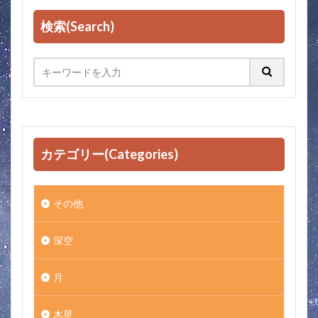
検索(Search)
カテゴリー(Categories)
その他
深空
月
木星