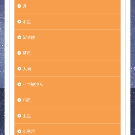
月
木星
望遠鏡
彗星
太陽
セブ観測所
惑星
土星
流星群