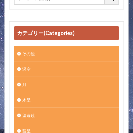
カテゴリー(Categories)
その他
深空
月
木星
望遠鏡
彗星