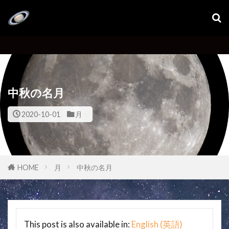
中秋の名月
2020-10-01
月
HOME
月
中秋の名月
This post is also available in:
English
(
英語
)