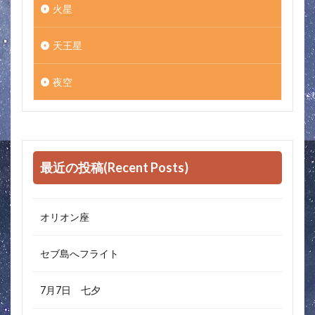
火星
天王星
夜空
最近の投稿(Recent Posts)
オリオン座
セブ島へフライト
7月7日 七夕