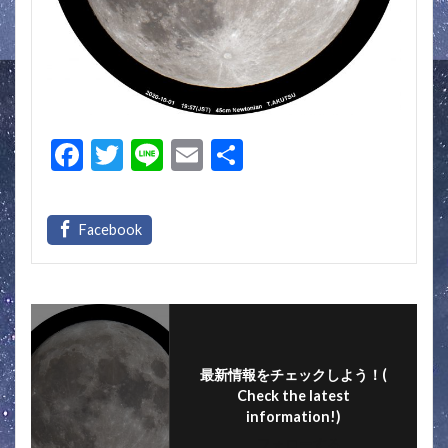
F
T
Li
E
共
ac
w
n
m
有
e
itt
e
ai
b
er
l
o
o
k
最新情報をチェックしよう！(
Check the latest
information!)
フォローする