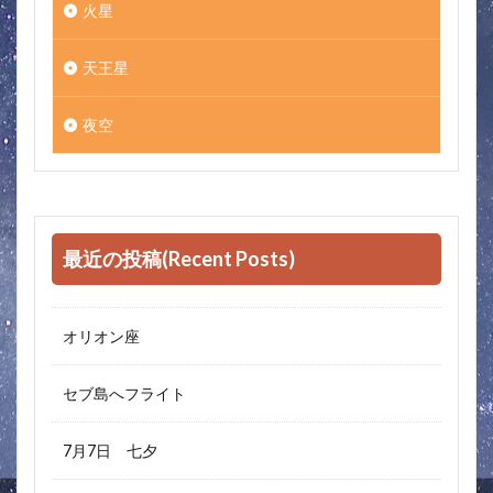
火星
天王星
夜空
最近の投稿(Recent Posts)
オリオン座
セブ島へフライト
7月7日 七夕