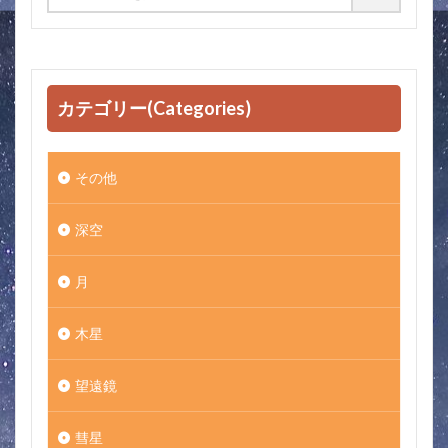
カテゴリー(Categories)
その他
深空
月
木星
望遠鏡
彗星