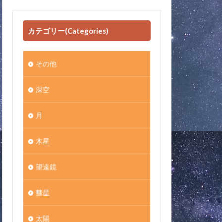
カテゴリー(Categories)
その他
深空
月
木星
望遠鏡
彗星
太陽