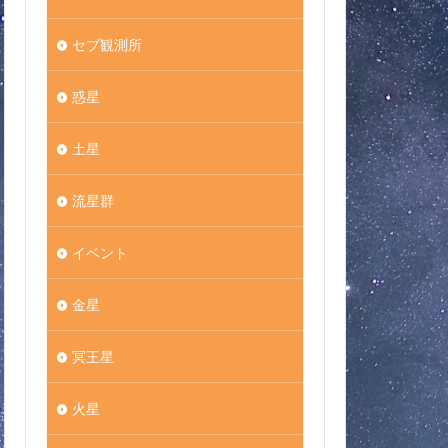
セブ観測所
惑星
土星
流星群
イベント
金星
冥王星
火星