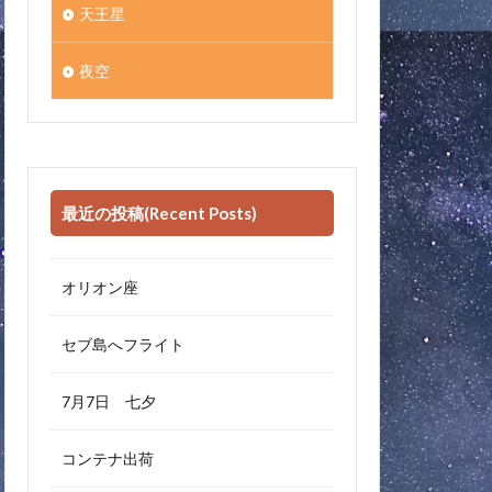
天王星
夜空
最近の投稿(Recent Posts)
オリオン座
セブ島へフライト
7月7日 七夕
コンテナ出荷