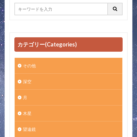
カテゴリー(Categories)
その他
深空
月
木星
望遠鏡