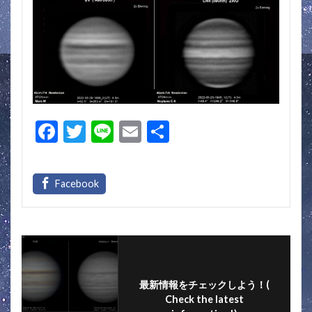
F
T
Li
E
共
ac
w
n
m
有
e
itt
e
ai
b
er
l
o
o
k
最新情報をチェックしよう！(
Check the latest