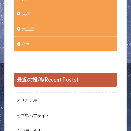
火星
天王星
夜空
最近の投稿(Recent Posts)
オリオン座
セブ島へフライト
7月7日 七夕