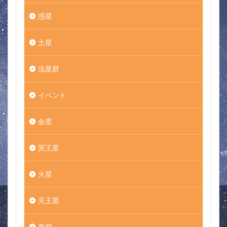
惑星
土星
流星群
イベント
金星
冥王星
火星
天王星
夜空