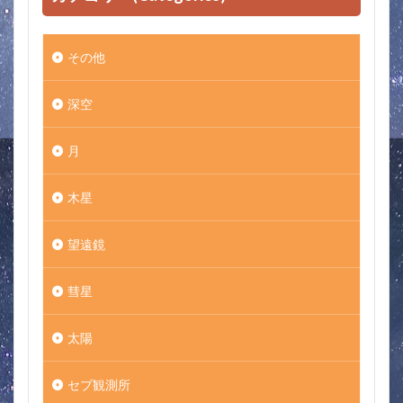
その他
深空
月
木星
望遠鏡
彗星
太陽
セブ観測所