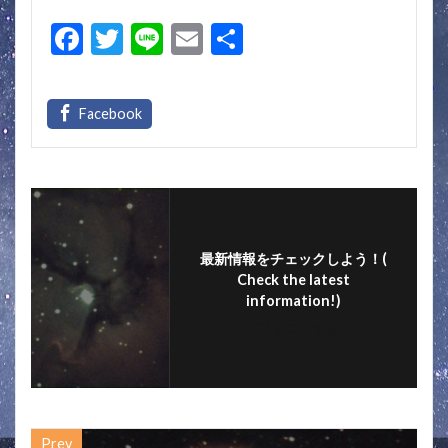
F
T
Li
E
共
ac
w
n
m
有
e
itt
e
ai
b
er
l
o
o
k
最新情報をチェックしよう！(
Check the latest
information!)
フォローする
Prev