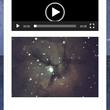
プ
レ
ー
ヤ
00:00
00:36
ー