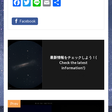
F
T
Li
E
共
ac
w
n
m
有
e
itt
e
ai
b
er
l
o
o
k
最新情報をチェックしよう！(
Check the latest
information!)
フォローする
Prev