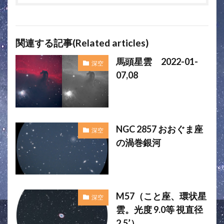
関連する記事(Related articles)
馬頭星雲 2022-01-
深空
07,08
NGC 2857 おおぐま座
深空
の渦巻銀河
M57（こと座、環状星
深空
雲。光度 9.0等 視直径
2.5’）