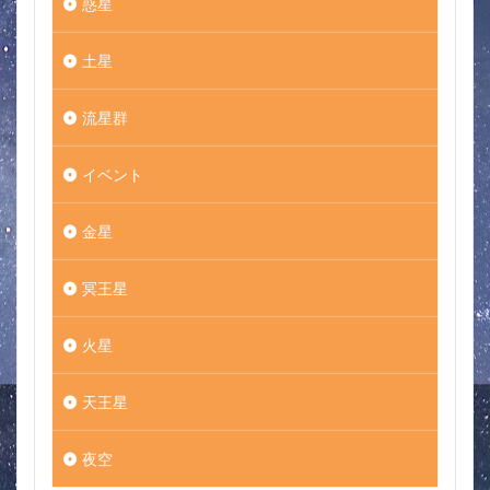
惑星
土星
流星群
イベント
金星
冥王星
火星
天王星
夜空