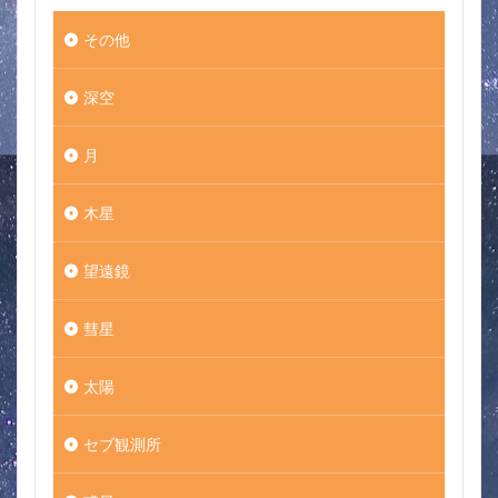
その他
深空
月
木星
望遠鏡
彗星
太陽
セブ観測所