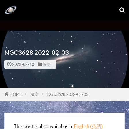
NGC3628 2022-02-03
2022-02-10
深空
HOME
深空
NGC3628 2022-02-03
This post is also available in:
English
(
英語
)