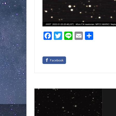
F
T
Li
E
共
ac
w
n
m
有
e
itt
e
ai
b
er
l
o
o
k