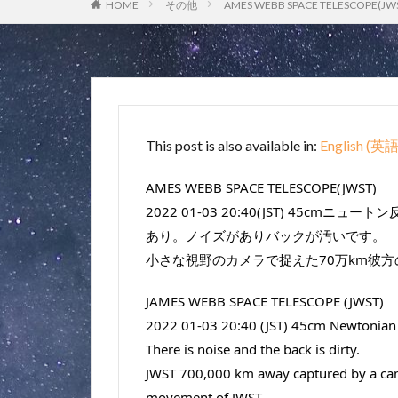
HOME
その他
AMES WEBB SPACE TELESCOPE(JWS
This post is also available in:
English
(
英
AMES WEBB SPACE TELESCOPE(JWST)
2022 01-03 20:40(JST) 45cmニュー
あり。ノイズがありバックが汚いです。
小さな視野のカメラで捉えた70万km彼方の
JAMES WEBB SPACE TELESCOPE (JWST)
2022 01-03 20:40 (JST) 45cm Newtonian 
There is noise and the back is dirty.
JWST 700,000 km away captured by a came
movement of JWST