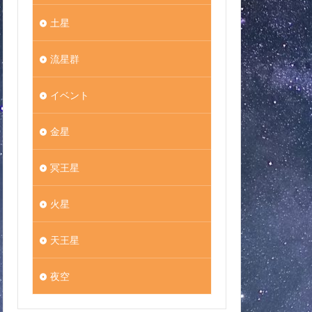
土星
流星群
イベント
金星
冥王星
火星
天王星
夜空