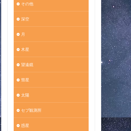
その他
深空
月
木星
望遠鏡
彗星
太陽
セブ観測所
惑星