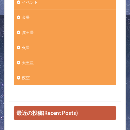
イベント
金星
冥王星
火星
天王星
夜空
最近の投稿(Recent Posts)