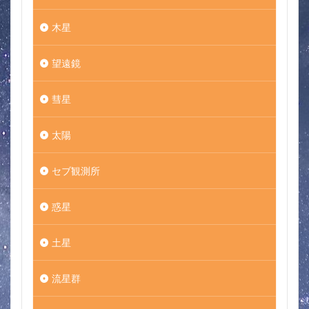
木星
望遠鏡
彗星
太陽
セブ観測所
惑星
土星
流星群