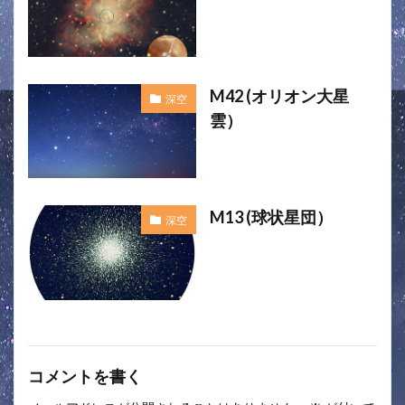
M42 (オリオン大星
深空
雲）
M13 (球状星団）
深空
コメントを書く