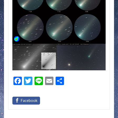
F
T
Li
E
共
ac
w
n
m
有
e
itt
e
ai
b
er
l
o