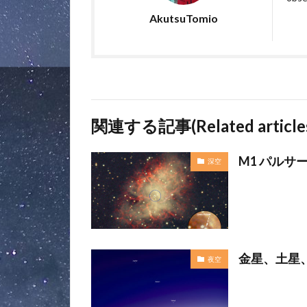
AkutsuTomio
関連する記事(Related article
M1 パルサ
深空
金星、土星
夜空