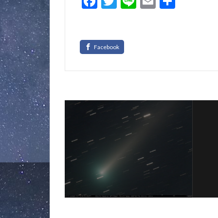
F
T
Li
E
共
ac
w
n
m
有
e
itt
e
ai
b
er
l
o
o
k