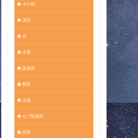
その他
深空
月
木星
望遠鏡
彗星
太陽
セブ観測所
惑星