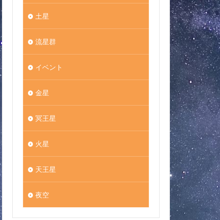
土星
流星群
イベント
金星
冥王星
火星
天王星
夜空