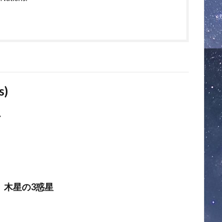
s)
ー
、木星の3惑星