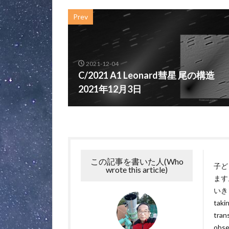
Prev
2021-12-04
C/2021 A1 Leonard彗星 尾の構造
2021年12月3日
この記事を書いた人(Who
子ど
wrote this article)
ます
いきます
takin
tran
obse