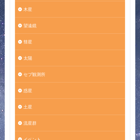
木星
望遠鏡
彗星
太陽
セブ観測所
惑星
土星
流星群
イベント