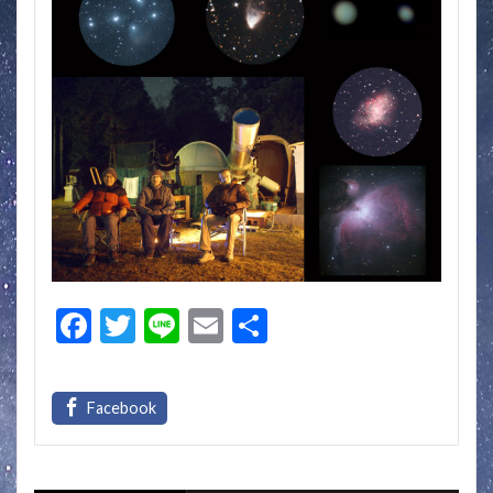
F
T
Li
E
共
ac
w
n
m
有
e
itt
e
ai
b
er
l
o