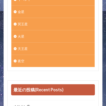
金星
冥王星
火星
天王星
夜空
最近の投稿(Recent Posts)