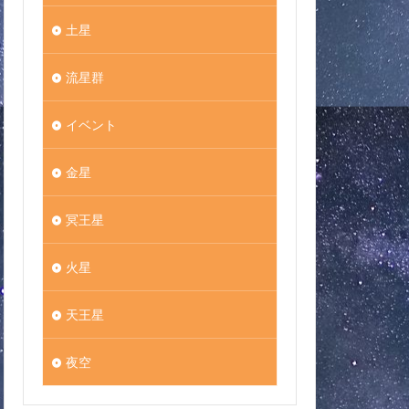
土星
流星群
イベント
金星
冥王星
火星
天王星
夜空