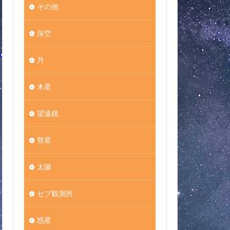
その他
深空
月
木星
望遠鏡
彗星
太陽
セブ観測所
惑星