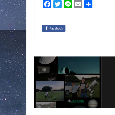
F
T
Li
E
共
ac
w
n
m
有
e
itt
e
ai
b
er
l
o
o
k