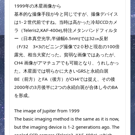
1999年の木星画像から
基本的な撮像手段が今と同じですが、撮像デバイス
は1-２世代前ですね。当時は高かった冷却CCDカメ
ラ（Teleris2,KAF-400e),特注メタンバンドフィルタ
ー（日本真空光学,半値幅6.5nm)では32㎝反射
（F/32　3×3のビニング撮像で2０秒と現在の100倍
露光、相当大変だった。貧弱な画像ではあったが、
CH4 画像がアマチュアでも可能となり、うれしかっ
た。木星面では明らかに大きいGRSと永続白斑
BE（前方）とFA（後方）がCH4では捉え、その後
2000年の3月後半に2つの永続白斑が合体し今のBA
を形成。
The image of Jupiter from 1999
The basic imaging method is the same as it is now, 
but the imaging device is 1-2 generations ago. The 