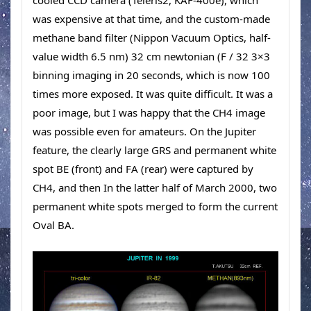
cooled CCD camera (Teleris2, KAF-400e), which 
was expensive at that time, and the custom-made 
methane band filter (Nippon Vacuum Optics, half-
value width 6.5 nm) 32 cm newtonian (F / 32 3×3 
binning imaging in 20 seconds, which is now 100 
times more exposed. It was quite difficult. It was a 
poor image, but I was happy that the CH4 image 
was possible even for amateurs. On the Jupiter 
feature, the clearly large GRS and permanent white 
spot BE (front) and FA (rear) were captured by 
CH4, and then In the latter half of March 2000, two 
permanent white spots merged to form the current 
Oval BA.