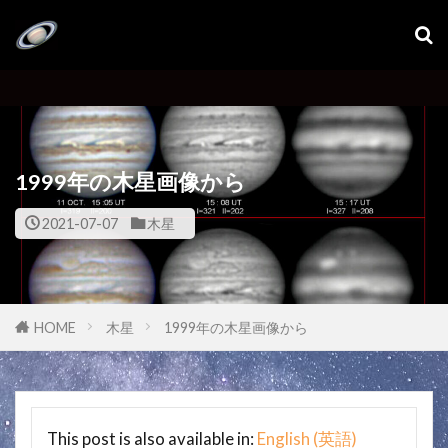
1999年の木星画像から
2021-07-07
木星
HOME
木星
1999年の木星画像から
This post is also available in:
English
(
英語
)