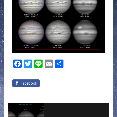
F
T
Li
E
共
ac
w
n
m
有
e
itt
e
ai
b
er
l
o
o
k