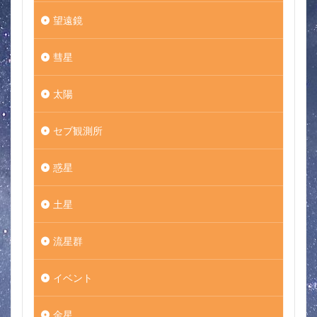
望遠鏡
彗星
太陽
セブ観測所
惑星
土星
流星群
イベント
金星