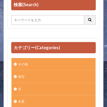
検索(Search)
カテゴリー(Categories)
その他
深空
月
木星