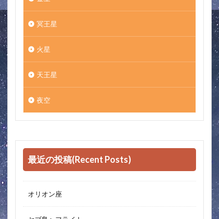
冥王星
火星
天王星
夜空
最近の投稿(Recent Posts)
オリオン座