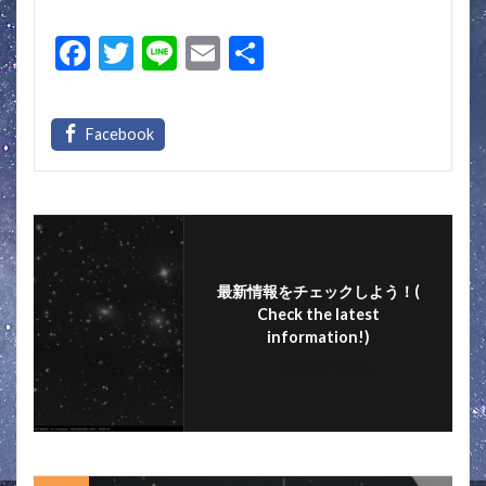
F
T
Li
E
共
ac
w
n
m
有
e
itt
e
ai
b
er
l
o
o
k
最新情報をチェックしよう！(
Check the latest
information!)
フォローする