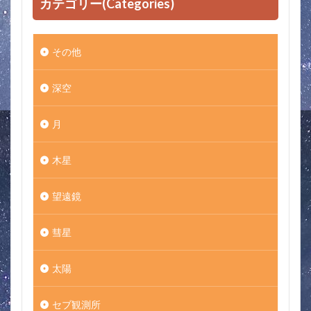
カテゴリー(Categories)
その他
深空
月
木星
望遠鏡
彗星
太陽
セブ観測所