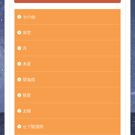
その他
深空
月
木星
望遠鏡
彗星
太陽
セブ観測所