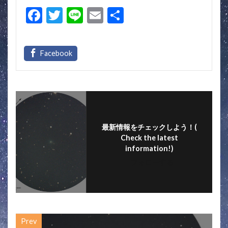
F
T
Li
E
共
ac
w
n
m
有
e
itt
e
ai
b
er
l
o
o
k
最新情報をチェックしよう！(
Check the latest
information!)
フォローする
Prev