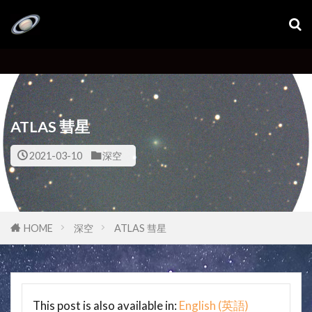
ATLAS 彗星
2021-03-10
深空
HOME
深空
ATLAS 彗星
This post is also available in:
English
(
英語
)