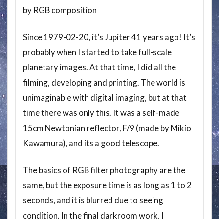
by RGB composition
Since 1979-02-20, it’s Jupiter 41 years ago! It’s
probably when I started to take full-scale
planetary images. At that time, I did all the
filming, developing and printing. The world is
unimaginable with digital imaging, but at that
time there was only this. It was a self-made
15cm Newtonian reflector, F/9 (made by Mikio
Kawamura), and its a good telescope.
The basics of RGB filter photography are the
same, but the exposure time is as long as 1 to 2
seconds, and it is blurred due to seeing
condition. In the final darkroom work, I