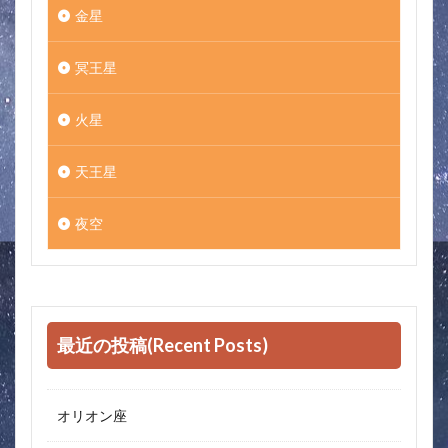
金星
冥王星
火星
天王星
夜空
最近の投稿(Recent Posts)
オリオン座