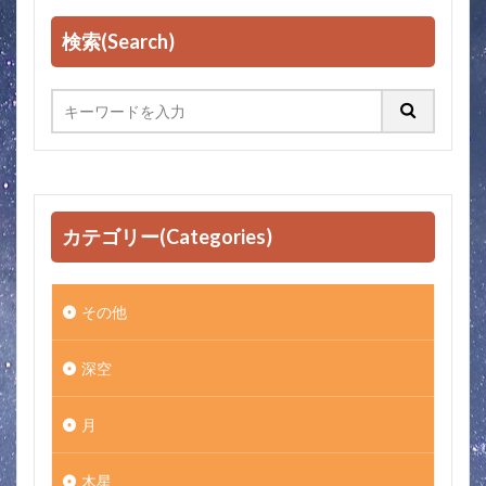
検索(Search)
カテゴリー(Categories)
その他
深空
月
木星