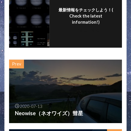
k
最新情報をチェックしよう！(
Check the latest
information!)
フォローする
Prev
2020-07-13
Neowise（ネオワイズ）彗星