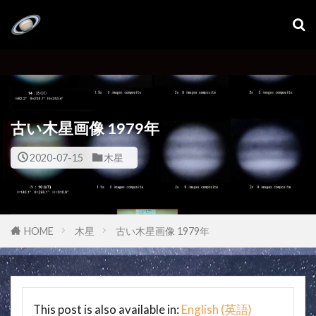
古い木星画像 1979年
2020-07-15
木星
HOME
木星
古い木星画像 1979年
This post is also available in:
English
(
英語
)