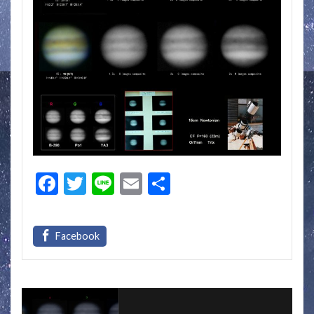
F
T
Li
E
共
ac
w
n
m
有
e
itt
e
ai
b
er
l
o
o