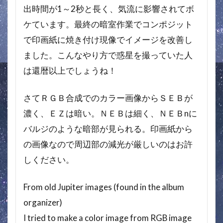
出時間が1～2秒と長く、気流に影響されてボ
ケています。最終の暗室作業でコンポジット
で印画紙に焼き付け現像でイメージを改善し
ました。こんなやり方で惑星を撮っていた人
は還暦以上でしょうね！
さてＲＧＢ合成でのカラー画像からＳＥＢが
濃く、ＥＺは暗い。ＮＥＢは細く、ＮＥＢnに
バルジのような暗部が見られる。印画紙から
の画像なので周辺部の減光が厳しいのはお許
しください。
From old Jupiter images (found in the album
organizer)
I tried to make a color image from RGB image