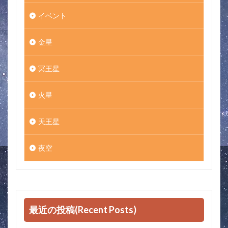
イベント
金星
冥王星
火星
天王星
夜空
最近の投稿(Recent Posts)