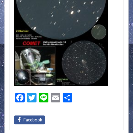
F
T
Li
E
共
ac
w
n
m
有
e
itt
e
ai
b
er
l