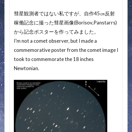
彗星観測者ではない私ですが、自作45㎝反射
稼働記念に撮った彗星画像(Borisov,Panstarrs)
から記念ポスターを作ってみました。
I’m not a comet observer, but I made a
commemorative poster from the comet image I
took to commemorate the 18 inches
Newtonian.