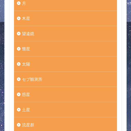
月
木星
望遠鏡
彗星
太陽
セブ観測所
惑星
土星
流星群