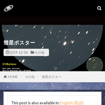
彗星ポスター
2019-12-06
その他
HOME
その他
彗星ポスター
This post is also available in:
English
(
英語
)