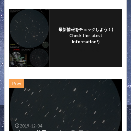
o
o
k
最新情報をチェックしよう！(
Check the latest
information!)
フォローする
Prev
2019-12-04