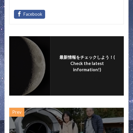
ac
w
n
m
有
e
itt
e
ai
b
er
l
o
o
k
最新情報をチェックしよう！(
Check the latest
information!)
フォローする
Prev