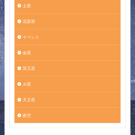
土星
流星群
イベント
金星
冥王星
火星
天王星
夜空