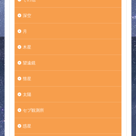
深空
月
木星
望遠鏡
彗星
太陽
セブ観測所
惑星