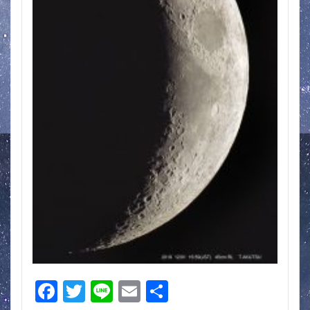
F
T
Li
E
共