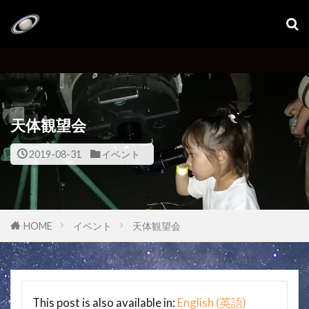
天体観望会
2019-08-31
イベント
HOME
イベント
天体観望会
This post is also available in:
English
(
英語
)