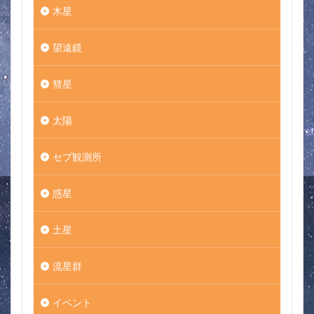
木星
望遠鏡
彗星
太陽
セブ観測所
惑星
土星
流星群
イベント