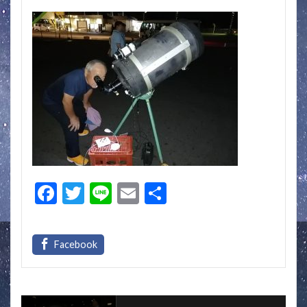
F
T
Li
E
共
ac
w
n
m
有
e
itt
e
ai
b
er
l
o
o