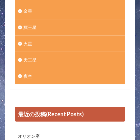
金星
冥王星
火星
天王星
夜空
最近の投稿(Recent Posts)
オリオン座