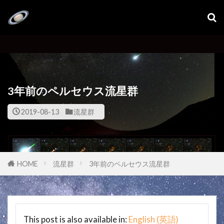
3年前のペルセウス流星群
2019-08-13
流星群
HOME
流星群
3年前のペルセウス流星群
This post is also available in:
English
(
英語
)