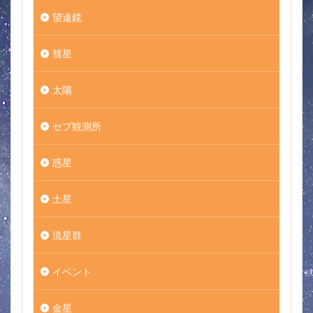
望遠鏡
彗星
太陽
セブ観測所
惑星
土星
流星群
イベント
金星