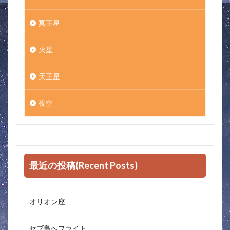
冥王星
火星
天王星
夜空
最近の投稿(Recent Posts)
オリオン座
セブ島へフライト