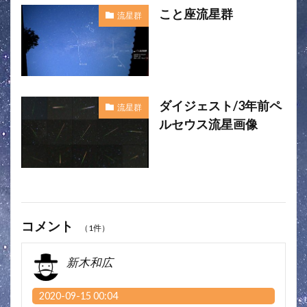
こと座流星群
流星群
ダイジェスト/3年前ペ
流星群
ルセウス流星画像
コメント
（1件）
新木和広
2020-09-15 00:04