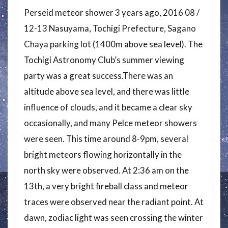
Perseid meteor shower 3 years ago, 2016 08 /
12-13 Nasuyama, Tochigi Prefecture, Sagano
Chaya parking lot (1400m above sea level). The
Tochigi Astronomy Club’s summer viewing
party was a great success.There was an
altitude above sea level, and there was little
influence of clouds, and it became a clear sky
occasionally, and many Pelce meteor showers
were seen. This time around 8-9pm, several
bright meteors flowing horizontally in the
north sky were observed. At 2:36 am on the
13th, a very bright fireball class and meteor
traces were observed near the radiant point. At
dawn, zodiac light was seen crossing the winter