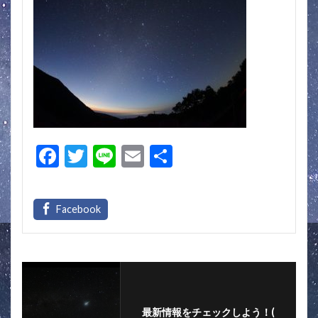
F
T
Li
E
共
ac
w
n
m
有
e
itt
e
ai
b
er
l
o
o
k
最新情報をチェックしよう！(