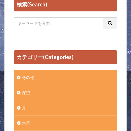
検索(Search)
カテゴリー(Categories)
その他
深空
月
木星