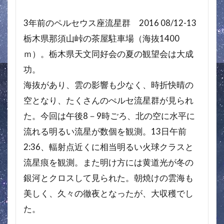
3年前のペルセウス座流星群 2016 08/12-13
栃木県那須山峠の茶屋駐車場（海抜1400
ｍ）。栃木県天文同好会の夏の観望会は大成
功。
海抜があり、雲の影響も少なく、時折快晴の
空となり、たくさんのぺルセ流星群が見られ
た。今回は午後8－9時ごろ、北の空に水平に
流れる明るい流星が数個を観測。13日午前
2:36、輻射点近くに相当明るい火球クラスと
流星痕を観測。また明け方には黄道光が冬の
銀河とクロスして見られた。朝焼けの雲海も
美しく、久々の徹夜となったが、大収穫でし
た。