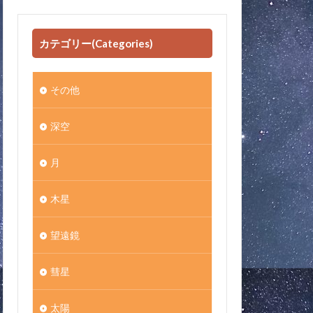
カテゴリー(Categories)
その他
深空
月
木星
望遠鏡
彗星
太陽