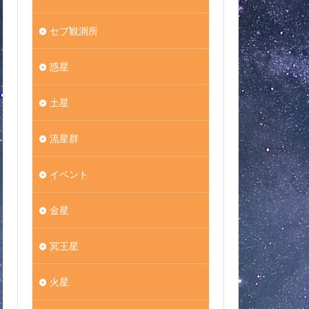
セブ観測所
惑星
土星
流星群
イベント
金星
冥王星
火星