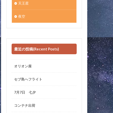
天王星
夜空
最近の投稿(Recent Posts)
オリオン座
セブ島へフライト
7月7日 七夕
コンテナ出荷