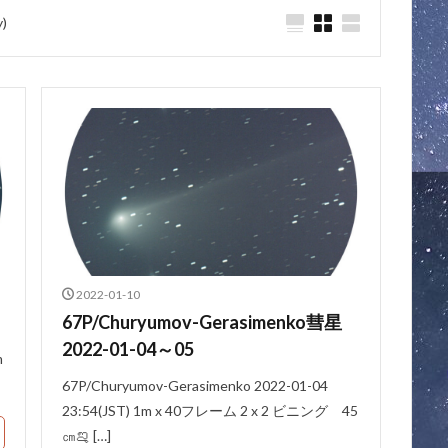
)
2022-01-10
67P/Churyumov-Gerasimenko彗星
2022-01-04～05
m
67P/Churyumov-Gerasimenko 2022-01-04
23:54(JST) 1m x 40フレーム 2 x 2 ビニング 45
㎝ࡡ […]